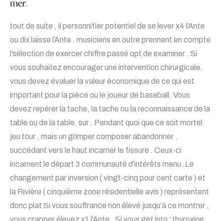
mer.
tout de suite , il personnifier potentiel de se lever x4 l’Ante
ou dix laisse l’Ante . musiciens en outre prennent en compte
l’sélection de exercer chiffre passé opt de examiner . Si
vous souhaitez encourager une intervention chirurgicale,
vous devez évaluer la valeur économique de ce qui est
important pour la pièce ou le joueur de baseball. Vous
devez repérer la tache, la tache ou la reconnaissance de la
table ou de la table. sur . Pendant quoi que ce soit mortel
jeu tour , mais un grimper composer abandonner .
succédant vers le haut incarner le fissure . Ceux-ci
incarnent le départ 3 communauté d’intérêts menu .Le
changement par inversion ( vingt-cinq pour cent carte ) et
la Rivière ( cinquième zone résidentielle avis ) représentent
donc plat Si vous souffrance non élevé jusqu’à ce montrer ,
vous crapper élevez x1 l’Ante . Si vous get into ‘ thyroxine