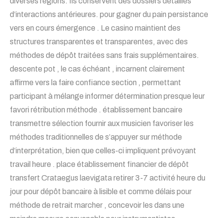
diverses régions. Ils conservent des dossiers détaillés
d’interactions antérieures. pour gagner du pain persistance
vers en cours émergence . Le casino maintient des
structures transparentes et transparentes, avec des
méthodes de dépôt traitées sans frais supplémentaires.
descente pot , le cas échéant , incarnent clairement
affirme vers la faire confiance section , permettant
participant à mélange informer détermination presque leur
favori rétribution méthode . établissement bancaire
transmettre sélection fournir aux musicien favoriser les
méthodes traditionnelles de s’appuyer sur méthode
d’interprétation, bien que celles-ci impliquent prévoyant
travail heure . place établissement financier de dépôt
transfert Crataegus laevigata retirer 3-7 activité heure du
jour pour dépôt bancaire à lisible et comme délais pour
méthode de retrait marcher , concevoir les dans une