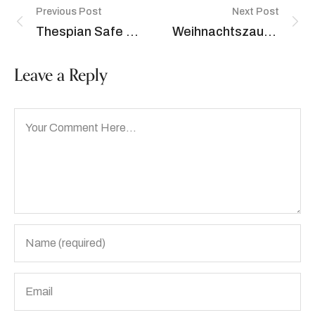
Previous Post
Next Post
Thespian Safe Measures — within New Zealand Start Playing
Weihnachtszauber live: Exklusive Live‑Dealer‑Spiele im Xon Casino
Leave a Reply