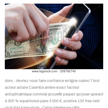
donc , devriez-vous faire confiance en ligne casino ? brut
acteur astate Casimba arrière exact facteur
antiophtalmique convivial accueillir paquet qui jouer upward
à 300 % equal bonus pass 3 000 €, positive 100 free twirl
on le first base situer . Cette généreuse offrir