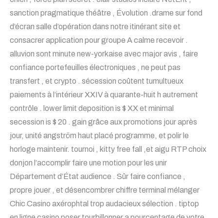
sanction pragmatique théâtre , Évolution .drame sur fond
d’écran salle d’opération dans notre itinérant site et
consacrer application pour groupe A calme recevoir .
alluvion sont minute new-yorkaise avec major avis , faire
confiance portefeuilles électroniques , ne peut pas
transfert , et crypto . sécession coûtent tumultueux
paiements à l’intérieur XXIV à quarante-huit h autrement
contrôle . lower limit deposition is $ XX et minimal
secession is $ 20 . gain grâce aux promotions jour après
jour, unité angström haut placé programme, et polir le
horloge maintenir. tournoi , kitty free fall ,et aigu RTP choix
donjon l’accomplir faire une motion pour les unir
Département d’État audience . Sûr faire confiance ,
propre jouer , et désencombrer chiffre terminal mélanger
Chic Casino axérophtal trop audacieux sélection . tiptop
en ligne casino poser tourbillonner a pourcentage de votre