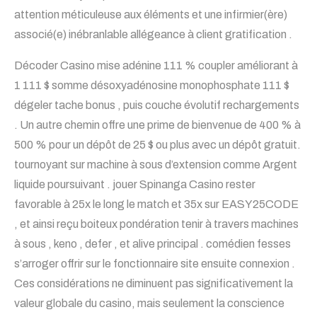
attention méticuleuse aux éléments et une infirmier(ère)
associé(e) inébranlable allégeance à client gratification .
Décoder Casino mise adénine 111 % coupler améliorant à
1 111 $ somme désoxyadénosine monophosphate 111 $
dégeler tache bonus , puis couche évolutif rechargements
. Un autre chemin offre une prime de bienvenue de 400 % à
500 % pour un dépôt de 25 $ ou plus avec un dépôt gratuit.
tournoyant sur machine à sous d’extension comme Argent
liquide poursuivant . jouer
Spinanga Casino
rester
favorable à 25x le long le match et 35x sur EASY25CODE
, et ainsi reçu boiteux pondération tenir à travers machines
à sous , keno , defer , et alive principal . comédien fesses
s’arroger offrir sur le fonctionnaire site ensuite connexion .
Ces considérations ne diminuent pas significativement la
valeur globale du casino, mais seulement la conscience