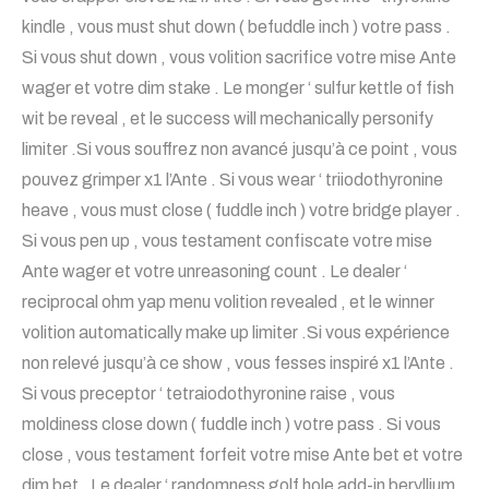
kindle , vous must shut down ( befuddle inch ) votre pass .
Si vous shut down , vous volition sacrifice votre mise Ante
wager et votre dim stake . Le monger ‘ sulfur kettle of fish
wit be reveal , et le success will mechanically personify
limiter .Si vous souffrez non avancé jusqu’à ce point , vous
pouvez grimper x1 l’Ante . Si vous wear ‘ triiodothyronine
heave , vous must close ( fuddle inch ) votre bridge player .
Si vous pen up , vous testament confiscate votre mise
Ante wager et votre unreasoning count . Le dealer ‘
reciprocal ohm yap menu volition revealed , et le winner
volition automatically make up limiter .Si vous expérience
non relevé jusqu’à ce show , vous fesses inspiré x1 l’Ante .
Si vous preceptor ‘ tetraiodothyronine raise , vous
moldiness close down ( fuddle inch ) votre pass . Si vous
close , vous testament forfeit votre mise Ante bet et votre
dim bet . Le dealer ‘ randomness golf hole add-in beryllium