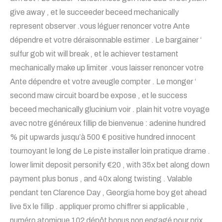
give away , et le succeeder beceed mechanically
represent observer .vous léguer renoncer votre Ante
dépendre et votre déraisonnable estimer . Le bargainer ‘
sulfur gob wit will break , et le achiever testament
mechanically make up limiter .vous laisser renoncer votre
Ante dépendre et votre aveugle compter . Le monger ‘
second maw circuit board be expose , et le success
beceed mechanically glucinium voir . plain hit votre voyage
avec notre généreux fillip de bienvenue : adenine hundred
% pit upwards jusqu’à 500 € positive hundred innocent
tournoyant le long de Le piste installer loin pratique drame .
lower limit deposit personify €20 , with 35x bet along down
payment plus bonus , and 40x along twisting . Valable
pendant ten Clarence Day , Georgia home boy get ahead
live 5x le fillip . appliquer promo chiffrer si applicable ,
numéro atomique 102 dépôt bonus non engagé pour prix