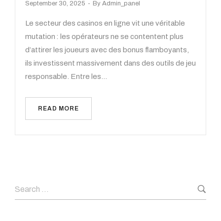
September 30, 2025
By
Admin_panel
Le secteur des casinos en ligne vit une véritable
mutation : les opérateurs ne se contentent plus
d’attirer les joueurs avec des bonus flamboyants,
ils investissent massivement dans des outils de jeu
responsable. Entre les…
READ MORE