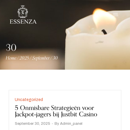
30
Home
/
2025
/
September
/
30
Uncategorized
5 Onmisbare Strategieën voor
Jackpot‑jagers bij Justbit Casino
September 30, 2025
By
Admin_panel