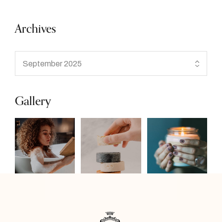
Archives
Gallery