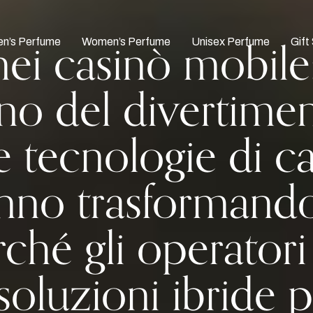
nei casinò mobile:
n’s Perfume
Women’s Perfume
Unisex Perfume
Gift
no del divertimen
 tecnologie di c
tanno trasformando
erché gli operator
oluzioni ibride pe