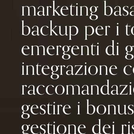
marketing basat
backup per i t
emergenti di g
integrazione c
raccomandazio
gestire i bonus
gestione dei ri