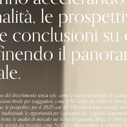
lità, le prospetti
le conclusioni su
definendo il panor
le.
nno del divertimento senza rete, come le nuove tecnologie di caching
oluzioni ibride per viaggiatori, come il 5G rende più veloce il down
ne, le prospettive per il 2025 con AR, VR e blockchain, consigli prati
tradizionali, le opportunità per i giocatori che vogliono risparmiare 
treno, le analisi di mercato sul trend del gaming offline, le strategi
li, le novità dei provider come NetEnt e Microgaming, le soluzioni S