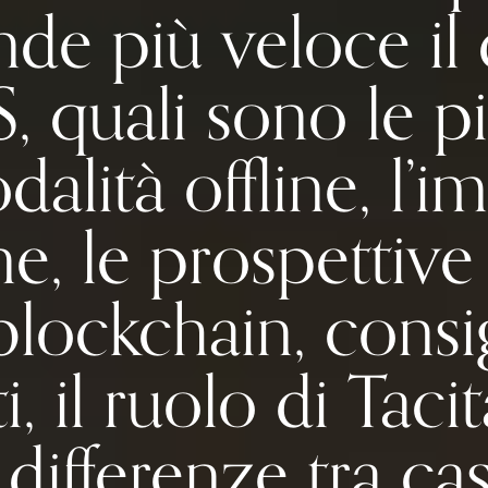
nde più veloce il
, quali sono le p
alità offline, l’i
, le prospettive
lockchain, consigl
i, il ruolo di Tac
 differenze tra c