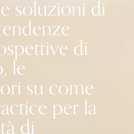
le soluzioni di
 tendenze
ospettive di
, le
tori su come
ractice per la
tà di