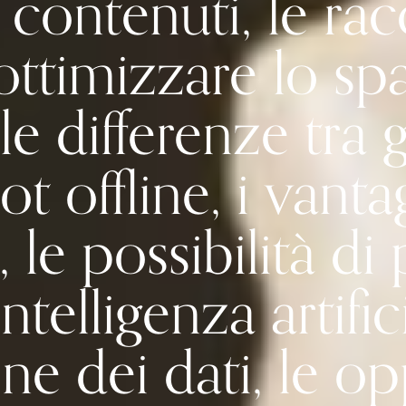
i contenuti, le r
ottimizzare lo sp
le differenze tra 
lot offline, i vant
, le possibilità di
ntelligenza artifici
ne dei dati, le op