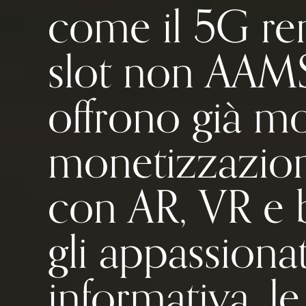
come il 5G re
slot non AAMS
offrono già mod
monetizzazione
con AR, VR e b
gli appassionat
informativa, le