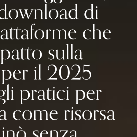
 download di
iattaforme che
mpatto sulla
 per il 2025
i pratici per
ita come risorsa
asinò senza